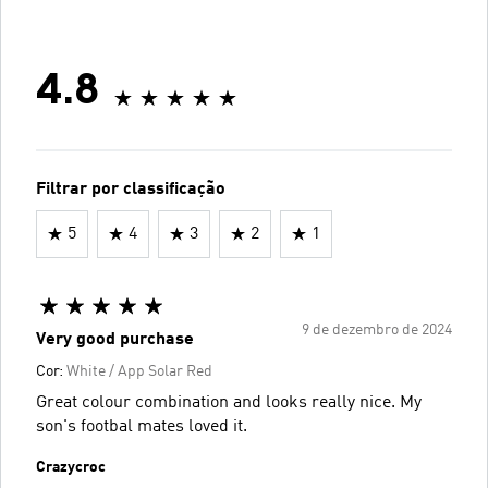
4.8
Filtrar por classificação
5
4
3
2
1
9 de dezembro de 2024
Very good purchase
Cor:
White / App Solar Red
Great colour combination and looks really nice. My
son's footbal mates loved it.
Crazycroc