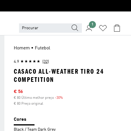
1
Homem • Futebol
4.9
(32)
CASACO ALL-WEATHER TIRO 24
COMPETITION
Preço com desconto
€ 56
€ 80 Último melhor preço
-30%
Desconto
€ 80 Preço original
Cores
Black / Team Dark Grey