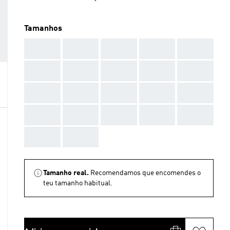
Tamanhos
AAA
AAA
AAA
AAA
AAA
AAA
AAA
AAA
AAA
AAA
AAA
AAA
AAA
AAA
AAA
AAA
AAA
AAA
AAA
AAA
AAA
AAA
Tamanho real.
Recomendamos que encomendes o
teu tamanho habitual.