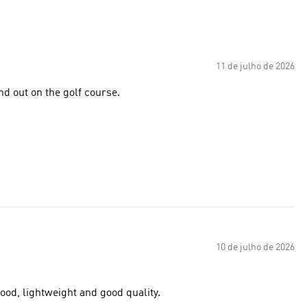
11 de julho de 2026
ps the wind out on the golf course.
10 de julho de 2026
Feels like a good product that ticks the boxes of fold away hood, lightweight and good quality.