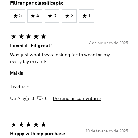
Filtrar por classificação
5
4
3
2
1
6 de outubro de 2025
Loved it. Fit great!
Was just what I was looking for to wear for my
everyday errands
Malkip
Traduzir
Útil?
0
0
Denunciar comentário
10 de fevereiro de 2025
Happy with my purchase