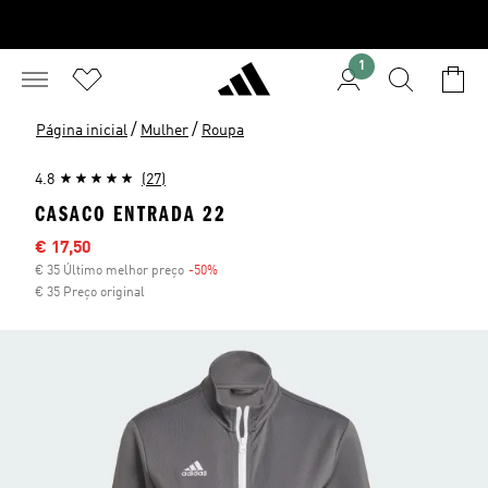
1
/
/
Página inicial
Mulher
Roupa
4.8
(27)
CASACO ENTRADA 22
Preço com desconto
€ 17,50
€ 35 Último melhor preço
-50%
Desconto
€ 35 Preço original