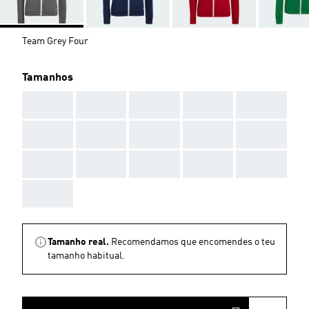
Team Grey Four
Tamanhos
AAA
AAA
AAA
AAA
AAA
AAA
AAA
AAA
AAA
AAA
AAA
AAA
AAA
AAA
AAA
AAA
Tamanho real.
Recomendamos que encomendes o teu
tamanho habitual.