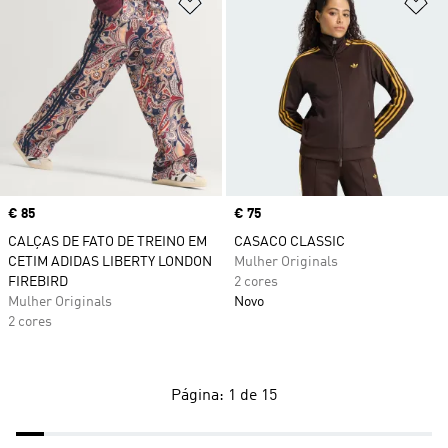
Adicionar à Lista de Desejos
Ad
Price
€ 85
Price
€ 75
CALÇAS DE FATO DE TREINO EM
CASACO CLASSIC
CETIM ADIDAS LIBERTY LONDON
Mulher Originals
FIREBIRD
2 cores
Mulher Originals
Novo
2 cores
Página: 1 de 15