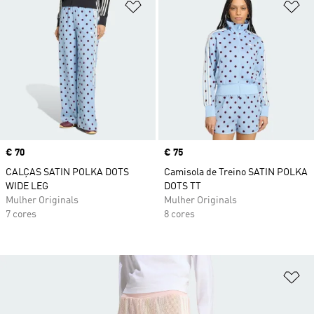
Adicionar à Lista de Desejos
Ad
Price
€ 70
Price
€ 75
CALÇAS SATIN POLKA DOTS
Camisola de Treino SATIN POLKA
WIDE LEG
DOTS TT
Mulher Originals
Mulher Originals
7 cores
8 cores
Ad