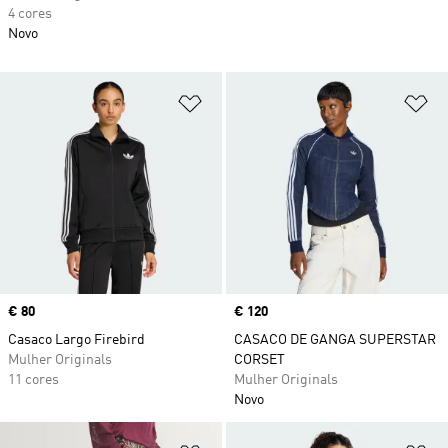
4 cores
Novo
Adicionar à Lista de Desejos
Ad
Price
€ 80
Price
€ 120
Casaco Largo Firebird
CASACO DE GANGA SUPERSTAR
Mulher Originals
CORSET
11 cores
Mulher Originals
Novo