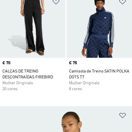
Adicionar à Lista de Desejos
Ad
Price
€ 70
Price
€ 75
CALÇAS DE TREINO
Camisola de Treino SATIN POLKA
DESCONTRAÍDAS FIREBIRD
DOTS TT
Mulher Originals
Mulher Originals
20 cores
8 cores
Ad