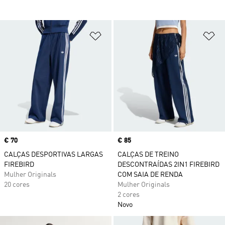
Adicionar à Lista de Desejos
Ad
Price
€ 70
Price
€ 85
CALÇAS DESPORTIVAS LARGAS
CALÇAS DE TREINO
FIREBIRD
DESCONTRAÍDAS 2IN1 FIREBIRD
Mulher Originals
COM SAIA DE RENDA
20 cores
Mulher Originals
2 cores
Novo