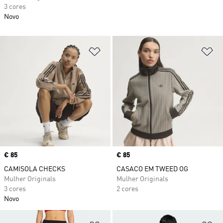
3 cores
Novo
Adicionar à Lista de Desejos
Ad
Price
€ 85
Price
€ 85
CAMISOLA CHECKS
CASACO EM TWEED OG
Mulher Originals
Mulher Originals
3 cores
2 cores
Novo