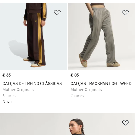
Adicionar à Lista de Desejos
Ad
Price
€ 65
Price
€ 85
CALÇAS DE TREINO CLÁSSICAS
CALÇAS TRACKPANT OG TWEED
Mulher Originals
Mulher Originals
6 cores
2 cores
Novo
Ad