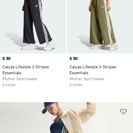
Price
€ 50
Price
€ 50
Calças Lifestyle 3-Stripes
Calças Lifestyle 3-Stripes
Essentials
Essentials
Mulher Sportswear
Mulher Sportswear
4 cores
4 cores
Ad