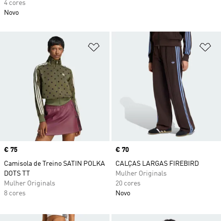
4 cores
Novo
Adicionar à Lista de Desejos
Ad
Price
€ 75
Price
€ 70
Camisola de Treino SATIN POLKA
CALÇAS LARGAS FIREBIRD
DOTS TT
Mulher Originals
Mulher Originals
20 cores
8 cores
Novo