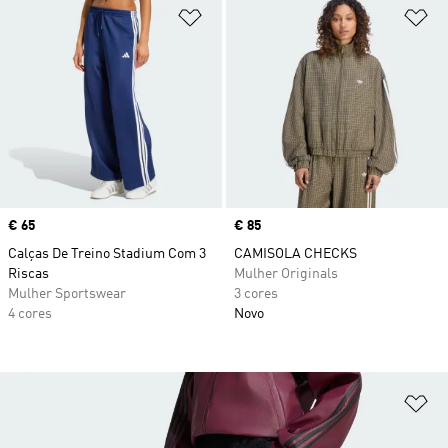
Adicionar à Lista de Desejos
Ad
Price
€ 65
Price
€ 85
Calças De Treino Stadium Com 3
CAMISOLA CHECKS
Riscas
Mulher Originals
Mulher Sportswear
3 cores
4 cores
Novo
Ad