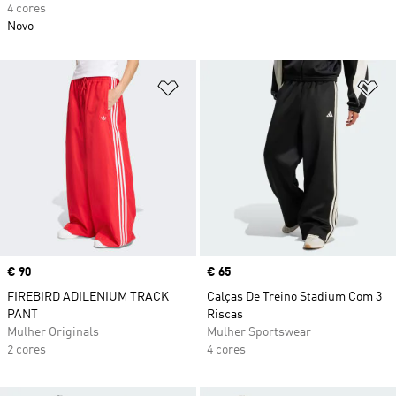
4 cores
Novo
Adicionar à Lista de Desejos
Ad
Price
€ 90
Price
€ 65
FIREBIRD ADILENIUM TRACK
Calças De Treino Stadium Com 3
PANT
Riscas
Mulher Originals
Mulher Sportswear
2 cores
4 cores