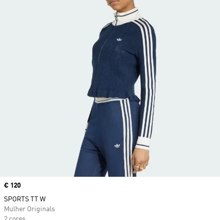
Price
€ 120
SPORTS TT W
Mulher Originals
2 cores