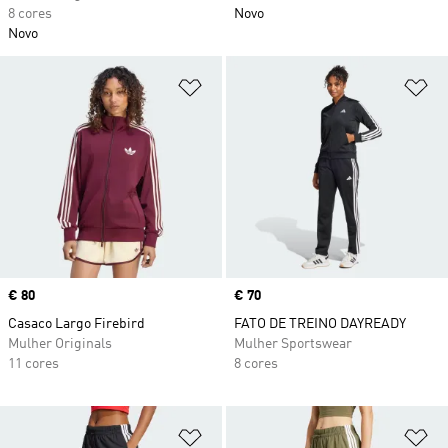
8 cores
Novo
Novo
Adicionar à Lista de Desejos
Ad
Price
€ 80
Price
€ 70
Casaco Largo Firebird
FATO DE TREINO DAYREADY
Mulher Originals
Mulher Sportswear
11 cores
8 cores
Adicionar à Lista de Desejos
Ad