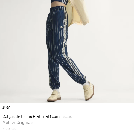
Price
€ 90
Calças de treino FIREBIRD com riscas
Mulher Originals
2 cores