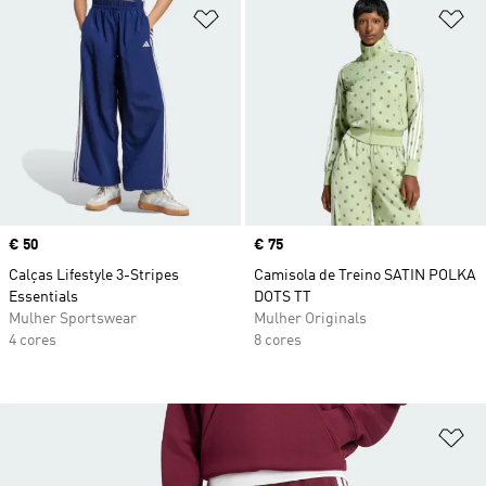
Adicionar à Lista de Desejos
Ad
Price
€ 50
Price
€ 75
Calças Lifestyle 3-Stripes
Camisola de Treino SATIN POLKA
Essentials
DOTS TT
Mulher Sportswear
Mulher Originals
4 cores
8 cores
Ad