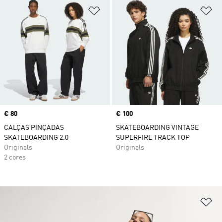
Adicionar à Lista de Desejos
Ad
Price
€ 80
Price
€ 100
CALÇAS PINÇADAS
SKATEBOARDING VINTAGE
SKATEBOARDING 2.0
SUPERFIRE TRACK TOP
Originals
Originals
2 cores
Ad