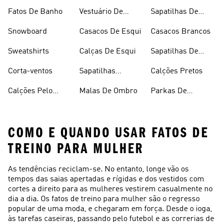
Desporto
Brancas
Fleece
Fatos De Banho
Vestuário De
Sapatilhas De
Desporto
Halterofilismo
Snowboard
Casacos De Esqui
Casacos Brancos
Sweatshirts
Calças De Esqui
Sapatilhas De
Basquetebol
Corta-ventos
Sapatilhas
Calções Pretos
Vermelhas
Calções Pelo
Malas De Ombro
Parkas De
Joelho
Inverno
COMO E QUANDO USAR FATOS DE
TREINO PARA MULHER
As tendências reciclam-se. No entanto, longe vão os
tempos das saias apertadas e rígidas e dos vestidos com
cortes a direito para as mulheres vestirem casualmente no
dia a dia. Os fatos de treino para mulher são o regresso
popular de uma moda, e chegaram em força. Desde o ioga,
às tarefas caseiras, passando pelo futebol e as correrias de