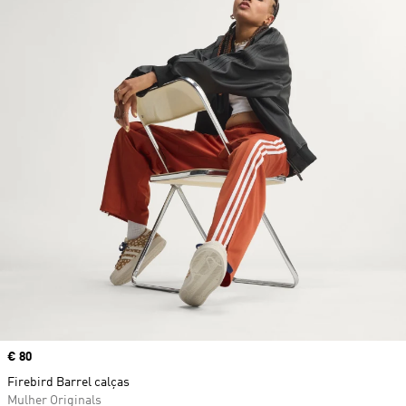
Price
€ 80
Firebird Barrel calças
Mulher Originals