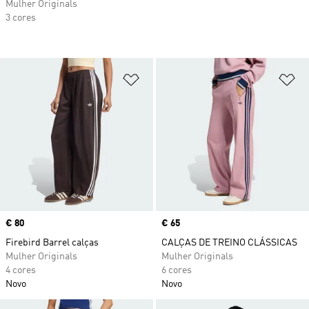
Mulher Originals
3 cores
Adicionar à Lista de Desejos
Ad
Price
€ 80
Price
€ 65
Firebird Barrel calças
CALÇAS DE TREINO CLÁSSICAS
Mulher Originals
Mulher Originals
4 cores
6 cores
Novo
Novo