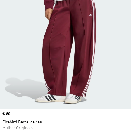
Price
€ 80
Firebird Barrel calças
Mulher Originals