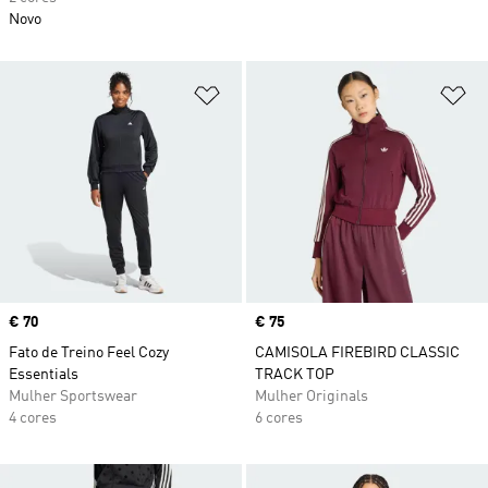
Novo
Adicionar à Lista de Desejos
Ad
Price
€ 70
Price
€ 75
Fato de Treino Feel Cozy
CAMISOLA FIREBIRD CLASSIC
Essentials
TRACK TOP
Mulher Sportswear
Mulher Originals
4 cores
6 cores