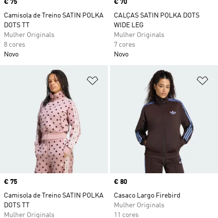
Price
€ 75
Price
€ 70
Camisola de Treino SATIN POLKA
CALÇAS SATIN POLKA DOTS
DOTS TT
WIDE LEG
Mulher Originals
Mulher Originals
8 cores
7 cores
Novo
Novo
Adicionar à Lista de Desejos
Ad
Price
€ 75
Price
€ 80
Camisola de Treino SATIN POLKA
Casaco Largo Firebird
DOTS TT
Mulher Originals
Mulher Originals
11 cores