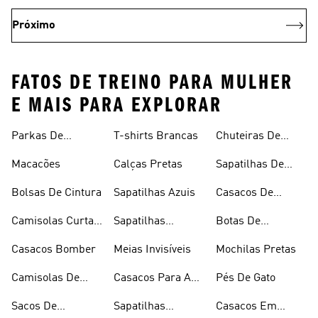
Próximo
FATOS DE TREINO PARA MULHER
E MAIS PARA EXPLORAR
Parkas De
T-shirts Brancas
Chuteiras De
Inverno
Râguebi
Macacões
Calças Pretas
Sapatilhas De
Skateboard
Bolsas De Cintura
Sapatilhas Azuis
Casacos De
Inverno
Camisolas Curtas
Sapatilhas
Botas De
De Verão
Douradas
Caminhada
Casacos Bomber
Meias Invisíveis
Mochilas Pretas
Camisolas De
Casacos Para A
Pés De Gato
Alças
Chuva
Sacos De
Sapatilhas
Casacos Em