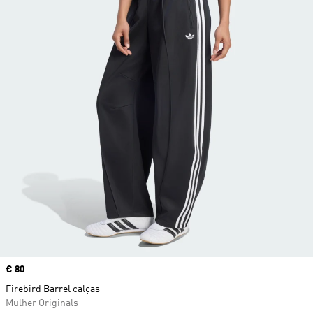
Price
€ 80
Firebird Barrel calças
Mulher Originals