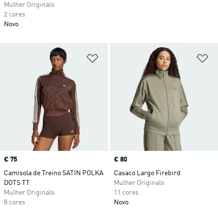
Mulher Originals
2 cores
Novo
Adicionar à Lista de Desejos
Ad
Price
€ 75
Price
€ 80
Camisola de Treino SATIN POLKA
Casaco Largo Firebird
DOTS TT
Mulher Originals
Mulher Originals
11 cores
8 cores
Novo