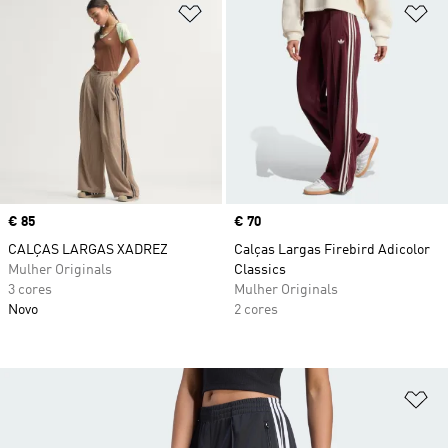
Adicionar à Lista de Desejos
Ad
Price
€ 85
Price
€ 70
CALÇAS LARGAS XADREZ
Calças Largas Firebird Adicolor
Mulher Originals
Classics
3 cores
Mulher Originals
Novo
2 cores
Ad