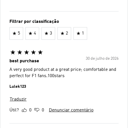
Filtrar por classificação
5
4
3
2
1
30 de julho de 2026
best purchase
A very good product at a great price; comfortable and
perfect for F1 fans.100stars
Lulek123
Traduzir
Útil?
0
0
Denunciar comentário