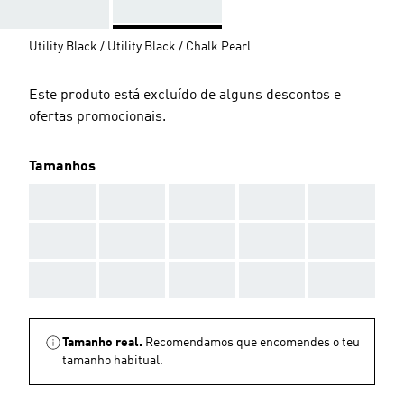
Utility Black / Utility Black / Chalk Pearl
Este produto está excluído de alguns descontos e
ofertas promocionais.
Tamanhos
AAA
AAA
AAA
AAA
AAA
AAA
AAA
AAA
AAA
AAA
AAA
AAA
AAA
AAA
AAA
Tamanho real.
Recomendamos que encomendes o teu
tamanho habitual.