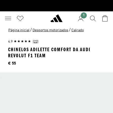
1
/
/
Página inicial
Desportos motorizados
Calçado
4.9
(22)
CHINELOS ADILETTE COMFORT DA AUDI
REVOLUT F1 TEAM
Preço
€ 55