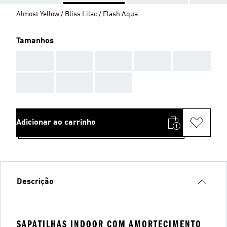
Almost Yellow / Bliss Lilac / Flash Aqua
Tamanhos
AAA
AAA
AAA
AAA
AAA
AAA
AAA
AAA
Adicionar ao carrinho
Descrição
SAPATILHAS INDOOR COM AMORTECIMENTO