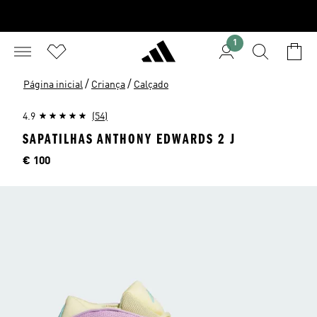
1
/
/
Página inicial
Criança
Calçado
4.9
(54)
SAPATILHAS ANTHONY EDWARDS 2 J
Preço
€ 100