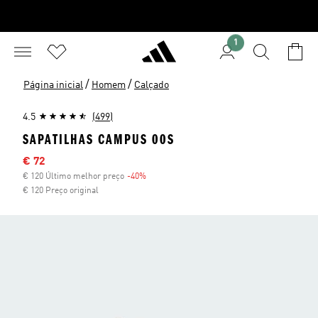
1
/
/
Página inicial
Homem
Calçado
4.5
(499)
SAPATILHAS CAMPUS 00S
Preço com desconto
€ 72
€ 120 Último melhor preço
-40%
Desconto
€ 120 Preço original