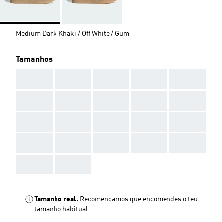
Medium Dark Khaki / Off White / Gum
Tamanhos
AAA
AAA
AAA
AAA
AAA
AAA
AAA
AAA
AAA
AAA
AAA
AAA
AAA
AAA
AAA
AAA
AAA
AAA
AAA
AAA
AAA
AAA
Tamanho real.
Recomendamos que encomendes o teu
tamanho habitual.