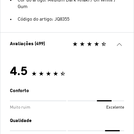
Cor do artigo: Medium Dark Khaki / Off White /
Gum
Código do artigo: JQ8355
Avaliações (499)
4.5
Conforto
Muito ruim
Excelente
Qualidade