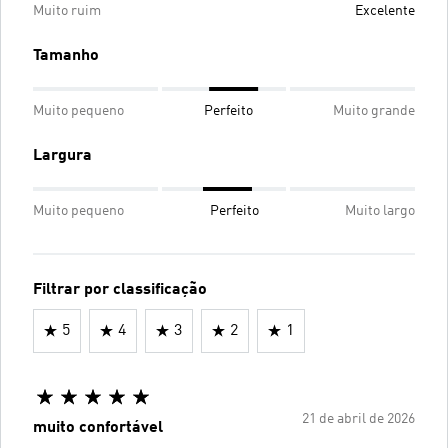
Muito ruim
Excelente
Tamanho
Muito pequeno
Perfeito
Muito grande
Largura
Muito pequeno
Perfeito
Muito largo
Filtrar por classificação
5
4
3
2
1
21 de abril de 2026
muito confortável