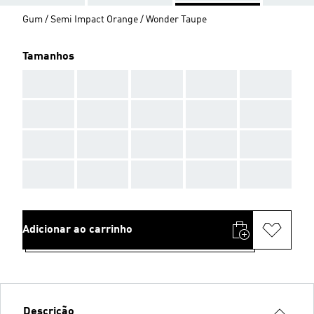
Gum / Semi Impact Orange / Wonder Taupe
Tamanhos
AAA
AAA
AAA
AAA
AAA
AAA
AAA
AAA
AAA
AAA
AAA
AAA
AAA
AAA
AAA
AAA
AAA
AAA
AAA
AAA
Adicionar ao carrinho
Descrição