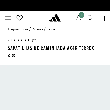
1
/
/
Página inicial
Criança
Calçado
4.8
(24)
SAPATILHAS DE CAMINHADA AX4R TERREX
Preço
€ 55