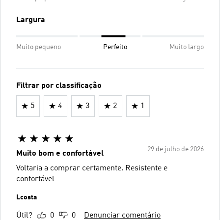
Largura
Muito pequeno
Perfeito
Muito largo
Filtrar por classificação
5
4
3
2
1
29 de julho de 2026
Muito bom e confortável
Voltaria a comprar certamente. Resistente e
confortável
Lcosta
Útil?
0
0
Denunciar comentário