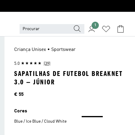
1
Criança Unisex • Sportswear
5.0
(39)
SAPATILHAS DE FUTEBOL BREAKNET
3.0 — JÚNIOR
Preço
€ 55
Cores
Blue / Ice Blue / Cloud White