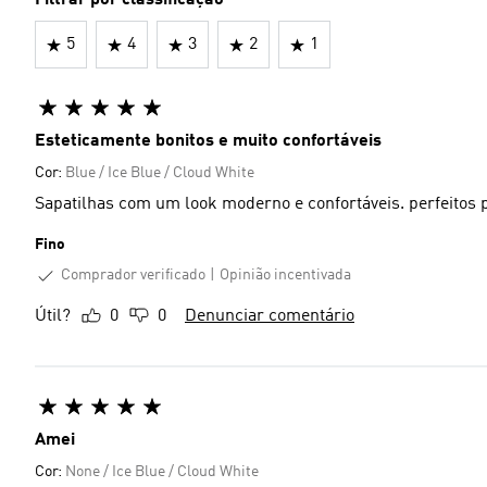
Filtrar por classificação
5
4
3
2
1
Esteticamente bonitos e muito confortáveis
Cor:
Blue / Ice Blue / Cloud White
Sapatilhas com um look moderno e confortáveis. perfeitos
Fino
Comprador verificado
Opinião incentivada
Útil?
0
0
Denunciar comentário
Amei
Cor:
None / Ice Blue / Cloud White