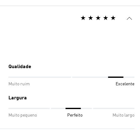
Qualidade
Muito ruim
Excelente
Largura
Muito pequeno
Perfeito
Muito largo