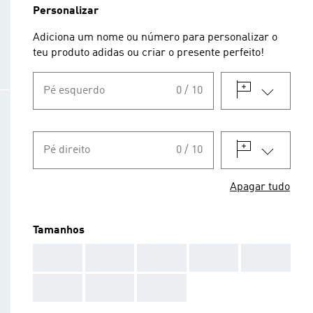
Personalizar
Adiciona um nome ou número para personalizar o
teu produto adidas ou criar o presente perfeito!
Pé esquerdo
0 / 10
Pé direito
0 / 10
Apagar tudo
Tamanhos
AAA
AAA
AAA
AAA
AAA
AAA
AAA
AAA