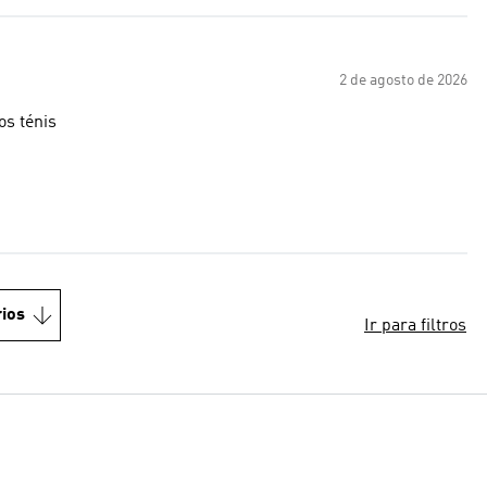
2 de agosto de 2026
uma os ténis
ios
Ir para filtros