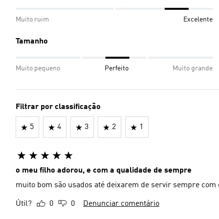
Muito ruim
Excelente
Tamanho
Muito pequeno
Perfeito
Muito grande
Filtrar por classificação
5
4
3
2
1
o meu filho adorou, e com a qualidade de sempre
muito bom são usados até deixarem de servir sempre com q
Útil?
0
0
Denunciar comentário