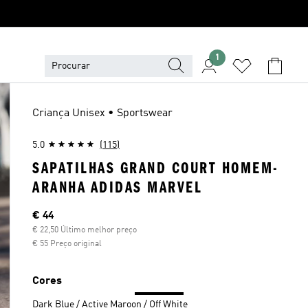
1
Criança Unisex • Sportswear
5.0
(115)
SAPATILHAS GRAND COURT HOMEM-
ARANHA ADIDAS MARVEL
Preço atual
€ 44
€ 22,50 Último melhor preço
€ 55 Preço original
Cores
Dark Blue / Active Maroon / Off White