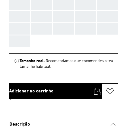
AAA
AAA
AAA
AAA
AAA
AAA
AAA
AAA
AAA
AAA
AAA
AAA
AAA
AAA
AAA
AAA
Tamanho real.
Recomendamos que encomendes o teu
tamanho habitual.
Adicionar ao carrinho
Descrição