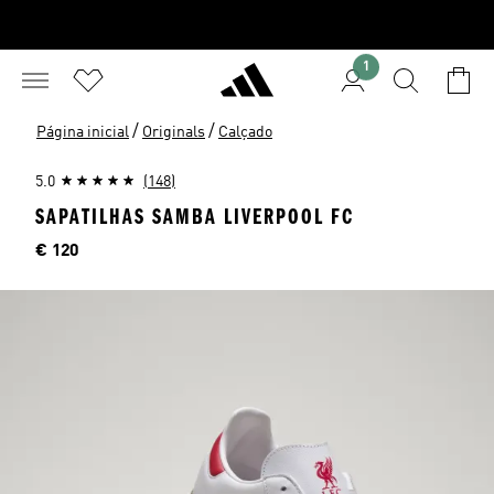
1
/
/
Página inicial
Originals
Calçado
5.0
(148)
SAPATILHAS SAMBA LIVERPOOL FC
Preço
€ 120