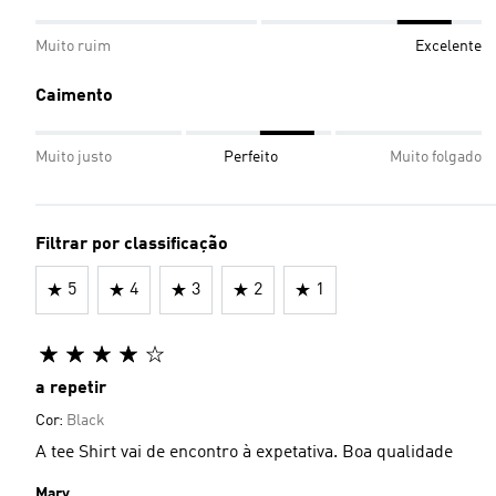
Muito ruim
Excelente
Caimento
Muito justo
Perfeito
Muito folgado
Filtrar por classificação
5
4
3
2
1
a repetir
Cor:
Black
A tee Shirt vai de encontro à expetativa. Boa qualidade
Mary