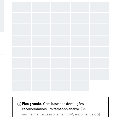
AAA
AAA
AAA
AAA
AAA
AAA
AAA
AAA
AAA
AAA
AAA
AAA
AAA
AAA
AAA
AAA
AAA
AAA
AAA
AAA
AAA
AAA
AAA
AAA
AAA
AAA
AAA
AAA
AAA
AAA
AAA
AAA
AAA
AAA
AAA
AAA
AAA
AAA
AAA
Fica grande.
Com base nas devoluções,
recomendamos um tamanho abaixo.
(Se
normalmente usas o tamanho M, encomenda o S)