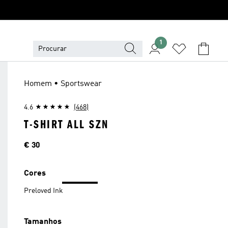
1
Homem • Sportswear
4.6
(468)
T-SHIRT ALL SZN
Preço
€ 30
Cores
Preloved Ink
Tamanhos