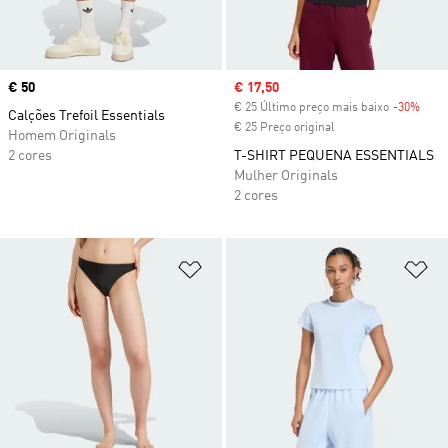
Price
€ 50
Sale price
€ 17,50
€ 25 Último preço mais baixo
-30%
Disc
Calções Trefoil Essentials
€ 25 Preço original
Homem Originals
2 cores
T-SHIRT PEQUENA ESSENTIALS
Mulher Originals
2 cores
Adicionar à Lista de Desejos
Ad