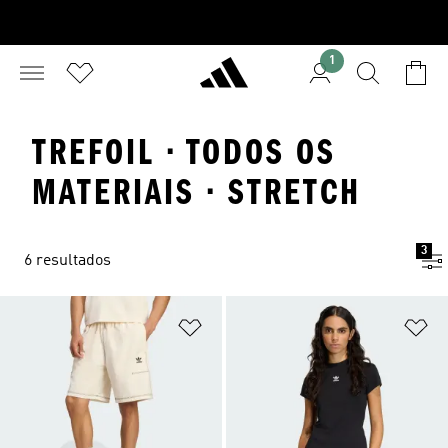
1
TREFOIL · TODOS OS
MATERIAIS · STRETCH
3
6 resultados
Adicionar à Lista de Desejos
Ad