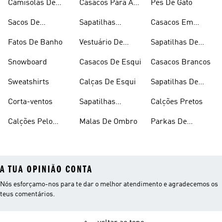
Camisolas De
Casacos Para A
Pés De Gato
Alças
Chuva
Sacos De
Sapatilhas
Casacos Em
Desporto
Brancas
Fleece
Fatos De Banho
Vestuário De
Sapatilhas De
Desporto
Halterofilismo
Snowboard
Casacos De Esqui
Casacos Brancos
Sweatshirts
Calças De Esqui
Sapatilhas De
Basquetebol
Corta-ventos
Sapatilhas
Calções Pretos
Vermelhas
Calções Pelo
Malas De Ombro
Parkas De
Joelho
Inverno
A TUA OPINIÃO CONTA
Nós esforçamo-nos para te dar o melhor atendimento e agradecemos os
teus comentários.