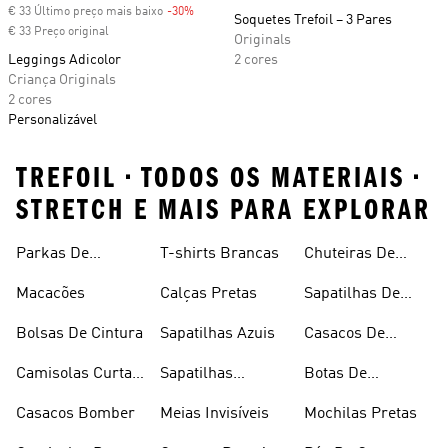
€ 33 Último preço mais baixo
-30%
Discount
Soquetes Trefoil – 3 Pares
€ 33 Preço original
Originals
Leggings Adicolor
2 cores
Criança Originals
2 cores
Personalizável
TREFOIL • TODOS OS MATERIAIS •
STRETCH E MAIS PARA EXPLORAR
Parkas De
T-shirts Brancas
Chuteiras De
Inverno
Râguebi
Macacões
Calças Pretas
Sapatilhas De
Skateboard
Bolsas De Cintura
Sapatilhas Azuis
Casacos De
Inverno
Camisolas Curtas
Sapatilhas
Botas De
De Verão
Douradas
Caminhada
Casacos Bomber
Meias Invisíveis
Mochilas Pretas