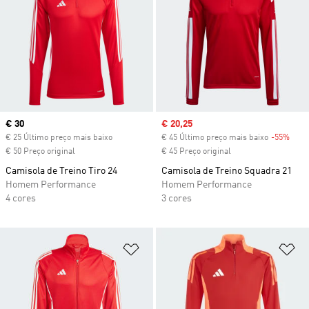
Current price
€ 30
Sale price
€ 20,25
€ 25 Último preço mais baixo
€ 45 Último preço mais baixo
-55%
Disc
€ 50 Preço original
€ 45 Preço original
Camisola de Treino Tiro 24
Camisola de Treino Squadra 21
Homem Performance
Homem Performance
4 cores
3 cores
Adicionar à Lista de Desejos
Ad