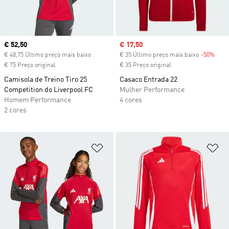
Current price
€ 52,50
Sale price
€ 17,50
€ 48,75 Último preço mais baixo
€ 35 Último preço mais baixo
-50%
Disc
€ 75 Preço original
€ 35 Preço original
Camisola de Treino Tiro 25
Casaco Entrada 22
Competition do Liverpool FC
Mulher Performance
Homem Performance
4 cores
2 cores
Adicionar à Lista de Desejos
Ad