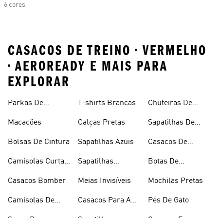
6 cores
CASACOS DE TREINO • VERMELHO
• AEROREADY E MAIS PARA
EXPLORAR
Parkas De
T-shirts Brancas
Chuteiras De
Inverno
Râguebi
Macacões
Calças Pretas
Sapatilhas De
Skateboard
Bolsas De Cintura
Sapatilhas Azuis
Casacos De
Inverno
Camisolas Curtas
Sapatilhas
Botas De
De Verão
Douradas
Caminhada
Casacos Bomber
Meias Invisíveis
Mochilas Pretas
Camisolas De
Casacos Para A
Pés De Gato
Alças
Chuva