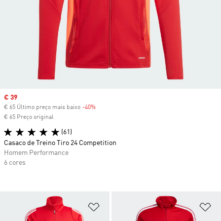
Sale price
€ 39
€ 65 Último preço mais baixo
-40%
Discount
€ 65 Preço original
(61)
Casaco de Treino Tiro 24 Competition
Homem Performance
6 cores
Adicionar à Lista de Desejos
Ad