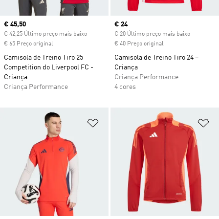
Current price
€ 45,50
Current price
€ 24
€ 42,25 Último preço mais baixo
€ 20 Último preço mais baixo
€ 65 Preço original
€ 40 Preço original
Camisola de Treino Tiro 25
Camisola de Treino Tiro 24 –
Competition do Liverpool FC -
Criança
Criança
Criança Performance
Criança Performance
4 cores
Adicionar à Lista de Desejos
Ad