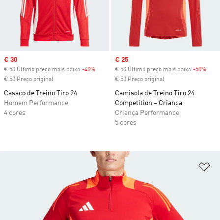
Sale price
€ 30
Sale price
€ 25
€ 50 Último preço mais baixo
-40%
Discount
€ 50 Último preço mais baixo
-50%
Disc
€ 50 Preço original
€ 50 Preço original
Casaco de Treino Tiro 24
Camisola de Treino Tiro 24
Homem Performance
Competition – Criança
4 cores
Criança Performance
5 cores
Ad