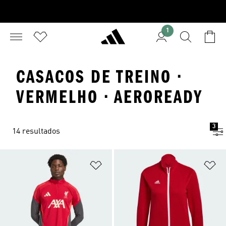
1
CASACOS DE TREINO ·
VERMELHO · AEROREADY
3
14 resultados
Adicionar à Lista de Desejos
Ad