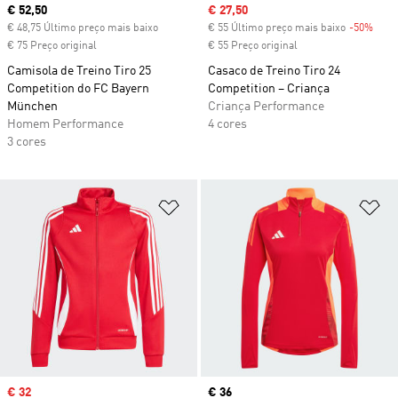
Current price
€ 52,50
Sale price
€ 27,50
€ 48,75 Último preço mais baixo
€ 55 Último preço mais baixo
-50%
Disc
€ 75 Preço original
€ 55 Preço original
Camisola de Treino Tiro 25
Casaco de Treino Tiro 24
Competition do FC Bayern
Competition – Criança
München
Criança Performance
Homem Performance
4 cores
3 cores
Adicionar à Lista de Desejos
Ad
Sale price
€ 32
Current price
€ 36