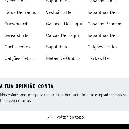
Sacos De
Sapatilhas
Casacos Em
Desporto
Brancas
Fleece
Fatos De Banho
Vestuário De
Sapatilhas De
Desporto
Halterofilismo
Snowboard
Casacos De Esqui
Casacos Brancos
Sweatshirts
Calças De Esqui
Sapatilhas De
Basquetebol
Corta-ventos
Sapatilhas
Calções Pretos
Vermelhas
Calções Pelo
Malas De Ombro
Parkas De
Joelho
Inverno
A TUA OPINIÃO CONTA
Nós esforçamo-nos para te dar o melhor atendimento e agradecemos os
teus comentários.
voltar ao topo