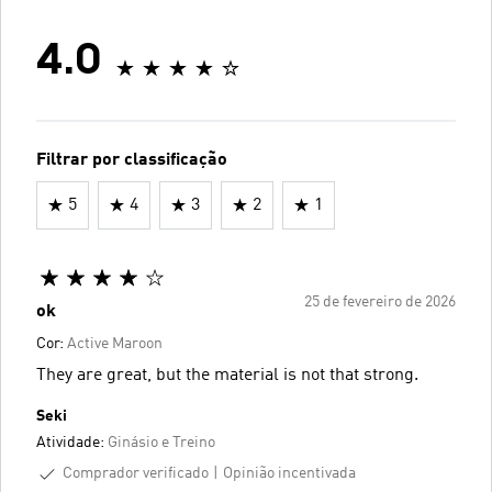
4.0
Filtrar por classificação
5
4
3
2
1
25 de fevereiro de 2026
ok
Cor:
Active Maroon
They are great, but the material is not that strong.
Seki
Atividade:
Ginásio e Treino
Comprador verificado
Opinião incentivada