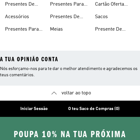
Presentes De
Presentes Para
Cartão Oferta
Namorados
Futebol
Adolescentes
adidas
Acessórios
Presentes De
Sacos
Corrida
Presentes Para
Meias
Presente De
Criança
Aniversário
A TUA OPINIÃO CONTA
Nós esforçamo-nos para te dar o melhor atendimento e agradecemos os
teus comentários.
voltar ao topo
Iniciar Sessão
O teu Saco de Compras (0)
POUPA 10% NA TUA PRÓXIMA