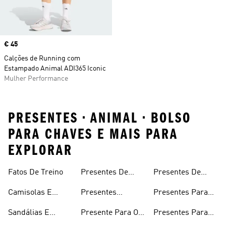
Price
€ 45
Calções de Running com
Estampado Animal ADI365 Iconic
Mulher Performance
PRESENTES • ANIMAL • BOLSO
PARA CHAVES E MAIS PARA
EXPLORAR
Fatos De Treino
Presentes De
Presentes De
Golfe
Natal
Camisolas E
Presentes
Presentes Para
Casacos Com
Personalizados
Homem
Sandálias E
Presente Para O
Presentes Para
Capuz
Chinelos
Dia Dos
Mulher