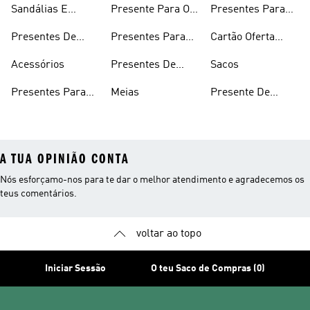
Sandálias E
Presente Para O
Presentes Para
Capuz
Chinelos
Dia Dos
Mulher
Presentes De
Presentes Para
Cartão Oferta
Namorados
Futebol
Adolescentes
adidas
Acessórios
Presentes De
Sacos
Corrida
Presentes Para
Meias
Presente De
Criança
Aniversário
A TUA OPINIÃO CONTA
Nós esforçamo-nos para te dar o melhor atendimento e agradecemos os
teus comentários.
voltar ao topo
Iniciar Sessão
O teu Saco de Compras (0)