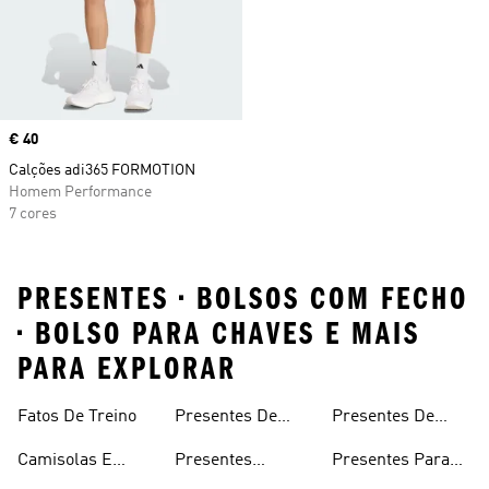
Price
€ 40
Calções adi365 FORMOTION
Homem Performance
7 cores
PRESENTES • BOLSOS COM FECHO
• BOLSO PARA CHAVES E MAIS
PARA EXPLORAR
Fatos De Treino
Presentes De
Presentes De
Golfe
Natal
Camisolas E
Presentes
Presentes Para
Casacos Com
Personalizados
Homem