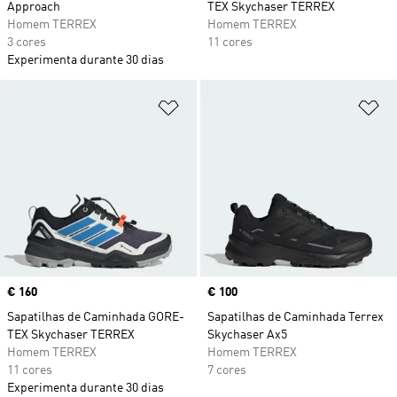
Approach
TEX Skychaser TERREX
Homem TERREX
Homem TERREX
3 cores
11 cores
Experimenta durante 30 dias
Adicionar à Lista de Desejos
Ad
Price
€ 160
Price
€ 100
Sapatilhas de Caminhada GORE-
Sapatilhas de Caminhada Terrex
TEX Skychaser TERREX
Skychaser Ax5
Homem TERREX
Homem TERREX
11 cores
7 cores
Experimenta durante 30 dias