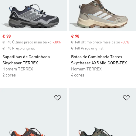
Sale price
€ 98
Sale price
€ 98
€ 140 Último preço mais baixo
-30%
Discount
€ 140 Último preço mais baixo
-30%
Dis
€ 140 Preço original
€ 140 Preço original
Sapatilhas de Caminhada
Botas de Caminhada Terrex
Skychaser TERREX
Skychaser AX5 Mid GORE-TEX
Homem TERREX
Homem TERREX
2 cores
4 cores
Adicionar à Lista de Desejos
Ad