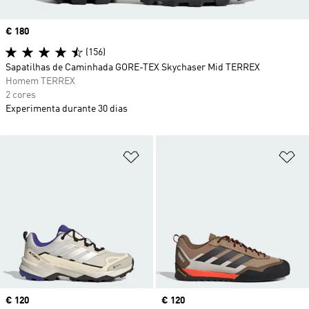
Price
€ 180
(156)
Sapatilhas de Caminhada GORE-TEX Skychaser Mid TERREX
Homem TERREX
2 cores
Experimenta durante 30 dias
Adicionar à Lista de Desejos
Ad
Price
€ 120
Price
€ 120