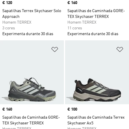
Price
€ 120
Price
€ 160
Sapatilhas Terrex Skychaser Solo
Sapatilhas de Caminhada GORE-
Approach
TEX Skychaser TERREX
Homem TERREX
Homem TERREX
3 cores
11 cores
Experimenta durante 30 dias
Experimenta durante 30 dias
Adicionar à Lista de Desejos
Ad
Price
€ 160
Price
€ 100
Sapatilhas de Caminhada GORE-
Sapatilhas de Caminhada Terrex
TEX Skychaser TERREX
Skychaser Ax5