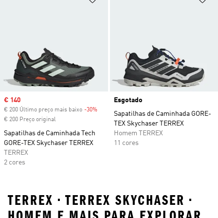
Sale price
€ 140
Esgotado
€ 200 Último preço mais baixo
-30%
Discount
Sapatilhas de Caminhada GORE-
€ 200 Preço original
TEX Skychaser TERREX
Sapatilhas de Caminhada Tech
Homem TERREX
GORE-TEX Skychaser TERREX
11 cores
TERREX
2 cores
TERREX • TERREX SKYCHASER •
HOMEM E MAIS PARA EXPLORAR