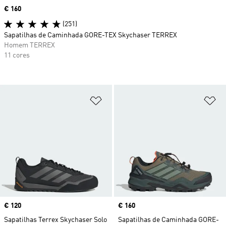
Price
€ 160
(251)
Sapatilhas de Caminhada GORE-TEX Skychaser TERREX
Homem TERREX
11 cores
Adicionar à Lista de Desejos
Ad
Price
€ 120
Price
€ 160
Sapatilhas Terrex Skychaser Solo
Sapatilhas de Caminhada GORE-