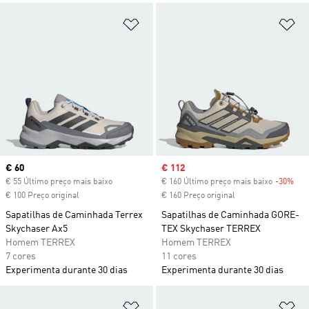
Adicionar à Lista de Desejos
Ad
Current price
€ 60
Sale price
€ 112
€ 55 Último preço mais baixo
€ 160 Último preço mais baixo
-30%
Dis
€ 100 Preço original
€ 160 Preço original
Sapatilhas de Caminhada Terrex
Sapatilhas de Caminhada GORE-
Skychaser Ax5
TEX Skychaser TERREX
Homem TERREX
Homem TERREX
7 cores
11 cores
Experimenta durante 30 dias
Experimenta durante 30 dias
Adicionar à Lista de Desejos
Ad