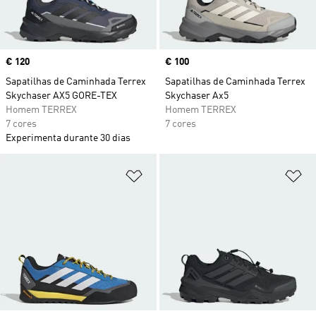
Price
€ 120
Price
€ 100
Sapatilhas de Caminhada Terrex
Sapatilhas de Caminhada Terrex
Skychaser AX5 GORE-TEX
Skychaser Ax5
Homem TERREX
Homem TERREX
7 cores
7 cores
Experimenta durante 30 dias
Adicionar à Lista de Desejos
Ad