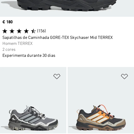
Price
€ 180
(156)
Sapatilhas de Caminhada GORE-TEX Skychaser Mid TERREX
Homem TERREX
2 cores
Experimenta durante 30 dias
Adicionar à Lista de Desejos
Ad