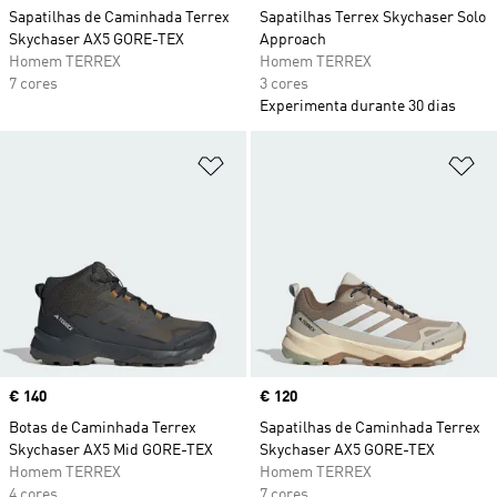
Sapatilhas de Caminhada Terrex
Sapatilhas Terrex Skychaser Solo
Skychaser AX5 GORE-TEX
Approach
Homem TERREX
Homem TERREX
7 cores
3 cores
Experimenta durante 30 dias
Adicionar à Lista de Desejos
Ad
Price
€ 140
Price
€ 120
Botas de Caminhada Terrex
Sapatilhas de Caminhada Terrex
Skychaser AX5 Mid GORE-TEX
Skychaser AX5 GORE-TEX
Homem TERREX
Homem TERREX
4 cores
7 cores