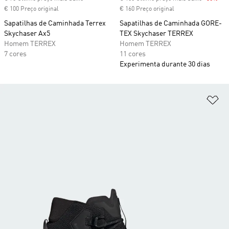
€ 100 Preço original
€ 160 Preço original
Sapatilhas de Caminhada Terrex
Sapatilhas de Caminhada GORE-
Skychaser Ax5
TEX Skychaser TERREX
Homem TERREX
Homem TERREX
7 cores
11 cores
Experimenta durante 30 dias
Ad