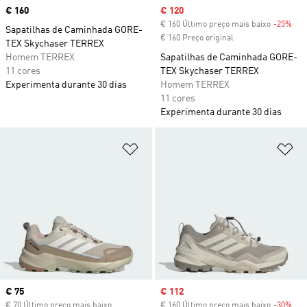
Price
€ 160
Sale price
€ 120
€ 160 Último preço mais baixo
-25%
Dis
Sapatilhas de Caminhada GORE-
€ 160 Preço original
TEX Skychaser TERREX
Homem TERREX
Sapatilhas de Caminhada GORE-
11 cores
TEX Skychaser TERREX
Experimenta durante 30 dias
Homem TERREX
11 cores
Experimenta durante 30 dias
Adicionar à Lista de Desejos
Ad
Current price
€ 75
Sale price
€ 112
€ 70 Último preço mais baixo
€ 160 Último preço mais baixo
-30%
Dis