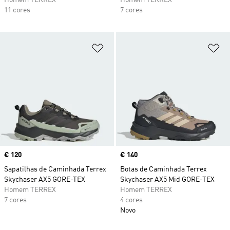
Homem TERREX
Homem TERREX
11 cores
7 cores
Adicionar à Lista de Desejos
Ad
Price
€ 120
Price
€ 140
Sapatilhas de Caminhada Terrex
Botas de Caminhada Terrex
Skychaser AX5 GORE-TEX
Skychaser AX5 Mid GORE-TEX
Homem TERREX
Homem TERREX
7 cores
4 cores
Novo