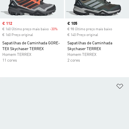
Sale price
€ 112
Current price
€ 105
€ 160 Último preço mais baixo
-30%
Discount
€ 98 Último preço mais baixo
€ 160 Preço original
€ 140 Preço original
Sapatilhas de Caminhada GORE-
Sapatilhas de Caminhada
TEX Skychaser TERREX
Skychaser TERREX
Homem TERREX
Homem TERREX
11 cores
2 cores
Ad