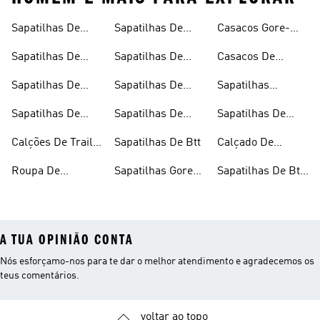
Sapatilhas De
Sapatilhas De
Casacos Gore-
Trail Running
Montanhismo
tex®
Sapatilhas De
Sapatilhas De
Casacos De
Trail Running À
Montanhismo
Inverno
Sapatilhas De
Sapatilhas De
Sapatilhas
Prova De Água
Para Homem
Trail Running
Montanhismo
Outdoor
Sapatilhas De
Sapatilhas De
Sapatilhas De
Para Homem
Para Mulher
Trail Running
Escalada
Trail Running
Calções De Trail
Sapatilhas De Btt
Calçado De
Para Mulher
Pretas
Running
Montanhismo
Roupa De
Sapatilhas Gore-
Sapatilhas De Btt
Preto
Montanhismo
tex®
Para Mulher
A TUA OPINIÃO CONTA
Nós esforçamo-nos para te dar o melhor atendimento e agradecemos os
teus comentários.
voltar ao topo