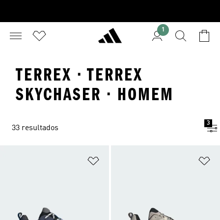
1
TERREX · TERREX
SKYCHASER · HOMEM
3
33 resultados
Adicionar à Lista de Desejos
Ad